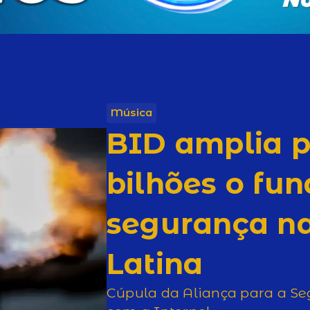
Música
BID amplia p
bilhões o fu
segurança n
Latina
Cúpula da Aliança para a S