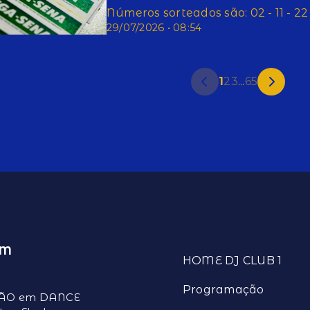
Números sorteados são: 02 - 11 - 22 -
29/07/2026 • 08:54
1
2
3
...
65
EM
HOME DJ CLUB 1
Programação
ÇÃO em DANCE