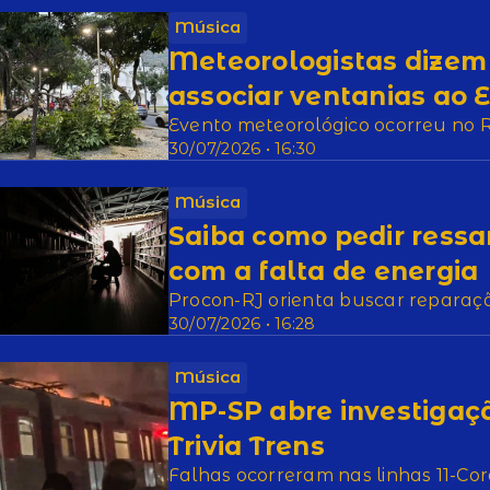
Música
Meteorologistas dizem 
associar ventanias ao E
Evento meteorológico ocorreu no 
30/07/2026 • 16:30
Música
Saiba como pedir ressa
com a falta de energia
Procon-RJ orienta buscar reparaç
30/07/2026 • 16:28
Música
MP-SP abre investigaç
Trivia Trens
Falhas ocorreram nas linhas 11-Cora