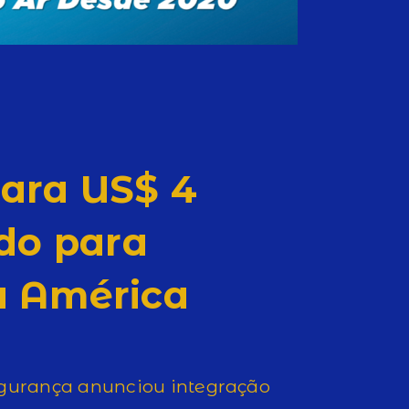
ara US$ 4
ndo para
a América
egurança anunciou integração