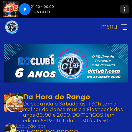
21:00 - 00:00
LUB
MEGA CLUB
MENU
Na Hora do Rango
De segunda a Sábado às 11.30h tem o
melhor da dance music e Flashback dos
anos 80, 90 e 2000. DOMINGOS tem
edição ESPECIAL das 11.30 às 13.30h.
Locução por:
NA HORA DO RANGO