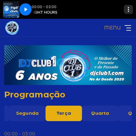
00:00 - 03:00
RS
NIGHT HOURS
MENU
Programação
o
Segunda
Terça
Quarta
Qu
00:00 - 03:00